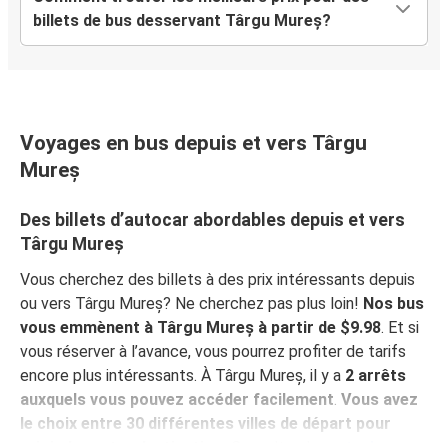
billets de bus desservant Târgu Mureș?
Voyages en bus depuis et vers Târgu
Mureș
Des billets d’autocar abordables depuis et vers
Târgu Mureș
Vous cherchez des billets à des prix intéressants depuis
ou vers Târgu Mureș? Ne cherchez pas plus loin!
Nos bus
vous emmènent à Târgu Mureș à partir de $9.98
. Et si
vous réserver à l’avance, vous pourrez profiter de tarifs
encore plus intéressants. À Târgu Mureș, il y a
2 arrêts
auxquels vous pouvez accéder facilement
.
Vous avez
le choix entre 30 différentes villes de départ pour
rejoindre votre destination.
Consultez la
carte du