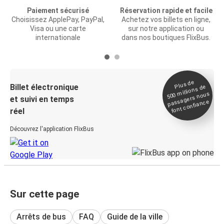
Paiement sécurisé
Réservation rapide et facile
Choisissez ApplePay, PayPal,
Achetez vos billets en ligne,
Visa ou une carte
sur notre application ou
internationale
dans nos boutiques FlixBus.
Plus de
Billet électronique
millions de
500
passagers nous
et suivi en temps
font confiance
réel
Découvrez l'application FlixBus
Sur cette page
Arrêts de bus
FAQ
Guide de la ville