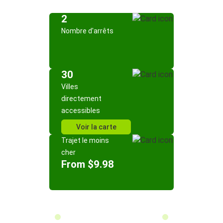
2
Nombre d'arrêts
30
Villes
directement
accessibles
Voir la carte
Trajet le moins
cher
From $9.98