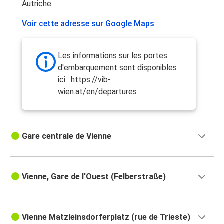
Autriche
Vienne
Voir cette adresse sur Google Maps
Paris
Paris
Les informations sur les portes
Vienne
d'embarquement sont disponibles
ici : https://vib-
Český Krumlov
wien.at/en/departures
Vienne
Vienne
Gare centrale de Vienne
Český Krumlov
Vienne
Nice
Vienne, Gare de l'Ouest (Felberstraße)
Nice
Vienne
Vienne Matzleinsdorferplatz (rue de Trieste)