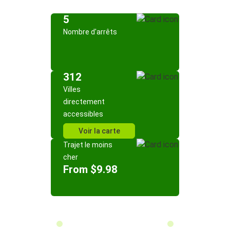
5
Nombre d'arrêts
312
Villes
directement
accessibles
Voir la carte
Trajet le moins
cher
From $9.98