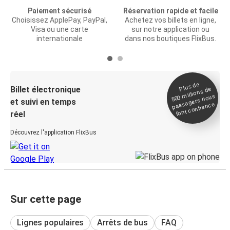
Paiement sécurisé
Réservation rapide et facile
Choisissez ApplePay, PayPal,
Achetez vos billets en ligne,
Visa ou une carte
sur notre application ou
internationale
dans nos boutiques FlixBus.
Plus de
Billet électronique
millions de
500
passagers nous
et suivi en temps
font confiance
réel
Découvrez l'application FlixBus
Sur cette page
Lignes populaires
Arrêts de bus
FAQ