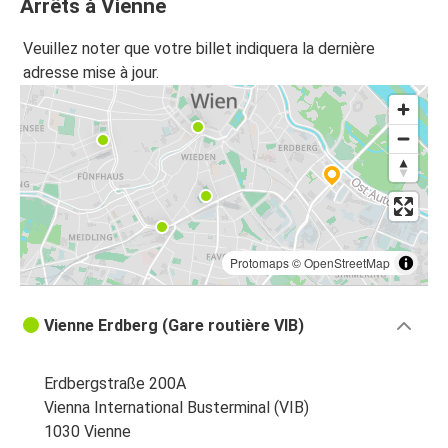
Arrêts à Vienne
Zagreb
Veuillez noter que votre billet indiquera la dernière
Vienne
adresse mise à jour.
Vienne
Zagreb
Vienne
Brno
Brno
Protomaps
©
OpenStreetMap
Vienne
Vienne Erdberg (Gare routière VIB)
Vienne
Ljubljana
Erdbergstraße 200A
Ljubljana
Vienna International Busterminal (VIB)
Vienne
1030 Vienne