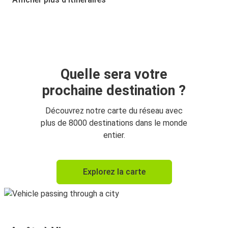
Prague
Vienne
Vienne
Prague
Quelle sera votre
prochaine destination ?
Munich
Vienne
Découvrez notre carte du réseau avec
plus de 8000 destinations dans le monde
Vienne
entier.
Munich
Berlin
Explorez la carte
Vienne
Vienne
Berlin