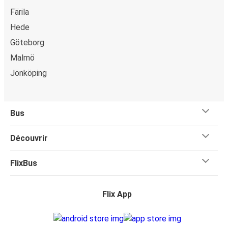
Färila
Hede
Göteborg
Malmö
Jönköping
Bus
Découvrir
FlixBus
Flix App