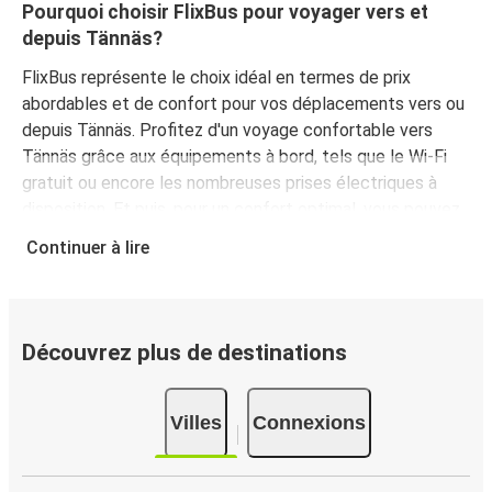
Pourquoi choisir FlixBus pour voyager vers et
depuis Tännäs?
FlixBus représente le choix idéal en termes de prix
abordables et de confort pour vos déplacements vers ou
depuis Tännäs. Profitez d'un voyage confortable vers
Tännäs grâce aux équipements à bord, tels que le Wi-Fi
gratuit ou encore les nombreuses prises électriques à
disposition. Et puis, pour un confort optimal, vous pouvez
même choisir votre siège préféré lors de la réservation.
Continuer à lire
Quant aux bagages, voyagez l'esprit tranquille, votre billet
comprend à la fois un bagage à main et un bagage en
soute.
Découvrez plus de destinations
Comment réserver un billet d’autocar pour un
trajet vers ou depuis Tännäs?
Réserver votre billet FlixBus est un jeu d'enfant. Vous
Villes
Connexions
pouvez effectuer votre réservation en quelques minutes,
sur ce site Web ou via l'application gratuite de FlixBus.