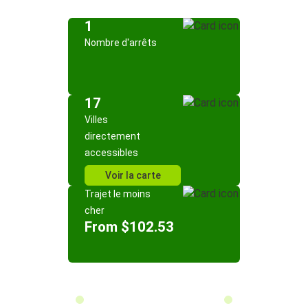
1
Nombre d'arrêts
17
Villes
directement
accessibles
Voir la carte
Trajet le moins
cher
From $102.53