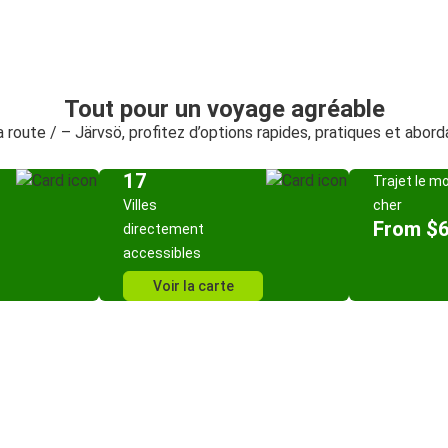
Tout pour un voyage agréable
a route / – Järvsö, profitez d’options rapides, pratiques et abor
17
Trajet le m
Villes
cher
From $
directement
accessibles
Voir la carte