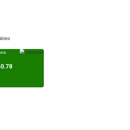
dables
oins
60.78