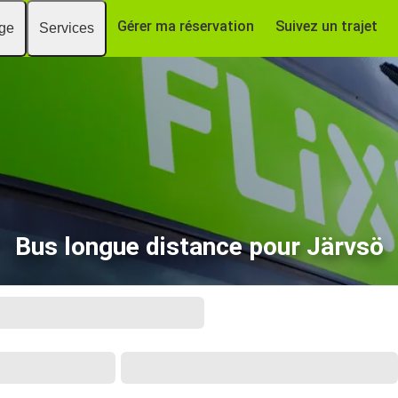
Gérer ma réservation
Suivez un trajet
age
Services
Bus longue distance pour Järvsö