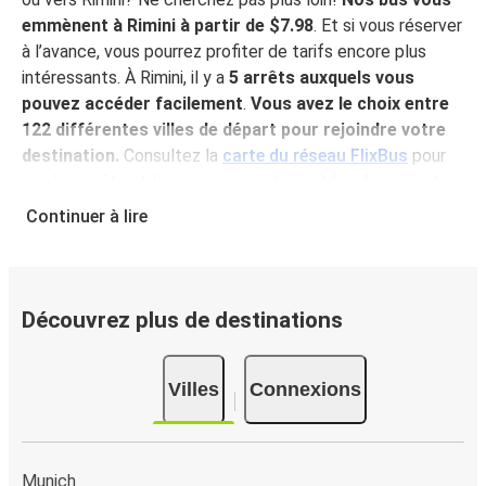
emmènent à Rimini à partir de $7.98
. Et si vous réserver
à l’avance, vous pourrez profiter de tarifs encore plus
intéressants. À Rimini, il y a
5 arrêts auxquels vous
pouvez accéder facilement
.
Vous avez le choix entre
122 différentes villes de départ pour rejoindre votre
destination.
Consultez la
carte du réseau FlixBus
pour
voir les arrêts et les connexions disponibles depuis votre
ville!
Continuer à lire
Pourquoi choisir FlixBus pour voyager vers et
depuis Rimini?
FlixBus représente le choix idéal en termes de prix
Découvrez plus de destinations
abordables et de confort pour vos déplacements vers ou
depuis Rimini. Profitez d'un voyage confortable vers Rimini
Villes
Connexions
grâce aux équipements à bord, tels que le Wi-Fi gratuit ou
encore les nombreuses prises électriques à disposition.
Et puis, pour un confort optimal, vous pouvez même
choisir votre siège préféré lors de la réservation. Quant
Munich