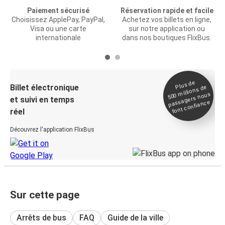
Paiement sécurisé
Réservation rapide et facile
Choisissez ApplePay, PayPal,
Achetez vos billets en ligne,
Visa ou une carte
sur notre application ou
internationale
dans nos boutiques FlixBus.
Plus de
Billet électronique
millions de
500
passagers nous
et suivi en temps
font confiance
réel
Découvrez l'application FlixBus
Sur cette page
Arrêts de bus
FAQ
Guide de la ville