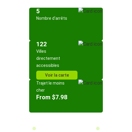
5
Nombre d'arrêts
122
Villes
directement
accessibles
Voir la carte
Trajet le moins
cher
From $7.98