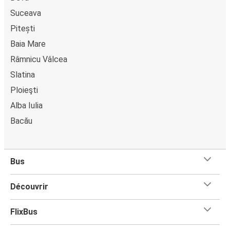
Suceava
Pitești
Baia Mare
Râmnicu Vâlcea
Slatina
Ploieşti
Alba Iulia
Bacău
Bus
Découvrir
FlixBus