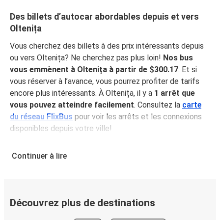
Des billets d’autocar abordables depuis et vers
Oltenița
Vous cherchez des billets à des prix intéressants depuis
ou vers Oltenița? Ne cherchez pas plus loin!
Nos bus
vous emmènent à Oltenița à partir de $300.17
. Et si
vous réserver à l’avance, vous pourrez profiter de tarifs
encore plus intéressants. À Oltenița, il y a
1 arrêt que
vous pouvez atteindre facilement
.
Consultez la
carte
du réseau FlixBus
pour voir les arrêts et les connexions
disponibles depuis votre ville!
Pourquoi choisir FlixBus pour voyager vers et
Continuer à lire
depuis Oltenița?
FlixBus représente le choix idéal en termes de prix
abordables et de confort pour vos déplacements vers ou
depuis Oltenița. Profitez d'un voyage confortable vers
Découvrez plus de destinations
Oltenița grâce aux équipements à bord, tels que le Wi-Fi