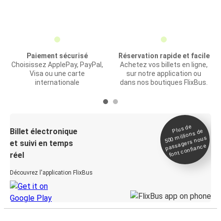
Paiement sécurisé
Réservation rapide et facile
Choisissez ApplePay, PayPal,
Achetez vos billets en ligne,
Visa ou une carte
sur notre application ou
internationale
dans nos boutiques FlixBus.
Plus de
Billet électronique
millions de
500
passagers nous
et suivi en temps
font confiance
réel
Découvrez l'application FlixBus