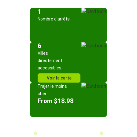
1
Nombre d'arrêts
6
Villes
directement
accessibles
Voir la carte
Trajet le moins
cher
From $18.98