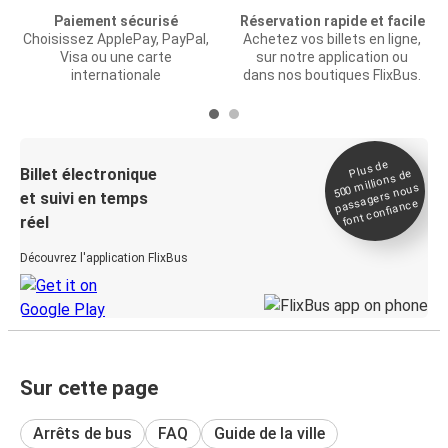
Paiement sécurisé
Réservation rapide et facile
Choisissez ApplePay, PayPal,
Achetez vos billets en ligne,
Visa ou une carte
sur notre application ou
internationale
dans nos boutiques FlixBus.
Plus de
Billet électronique
millions de
500
passagers nous
et suivi en temps
font confiance
réel
Découvrez l'application FlixBus
Sur cette page
Arrêts de bus
FAQ
Guide de la ville