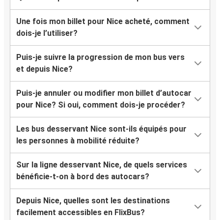
Vienne
Nice
Une fois mon billet pour Nice acheté, comment
dois-je l’utiliser?
Nice
Vienne
Puis-je suivre la progression de mon bus vers
et depuis Nice?
Nice
Tarbes
Puis-je annuler ou modifier mon billet d’autocar
pour Nice? Si oui, comment dois-je procéder?
Tarbes
Les bus desservant Nice sont-ils équipés pour
Nice
les personnes à mobilité réduite?
Aix-les-Bains
Sur la ligne desservant Nice, de quels services
Nice
bénéficie-t-on à bord des autocars?
Nice
Depuis Nice, quelles sont les destinations
Aix-les-Bains
facilement accessibles en FlixBus?