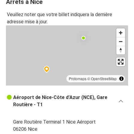
Arrêts à Nice
Nice
Veuillez noter que votre billet indiquera la dernière
Milan
adresse mise à jour.
Nice
Lyon
Sanremo
Nice
Aix-en-Provence
Protomaps
©
OpenStreetMap
Nice
Aéroport de Nice-Côte d’Azur (NCE), Gare
Nice
Routière - T1
Aix-en-Provence
Nice
Gare Routière Terminal 1 Nice Aéroport
Sanremo
06206 Nice