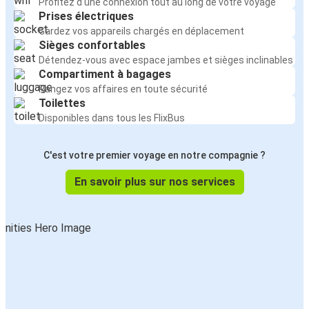
Profitez d'une connexion tout au long de votre voyage
Prises électriques
Nice
Gardez vos appareils chargés en déplacement
Toulouse
Sièges confortables
Détendez-vous avec espace jambes et sièges inclinables
Nice
Compartiment à bagages
Florence
Rangez vos affaires en toute sécurité
Toilettes
Grenoble
Disponibles dans tous les FlixBus
Nice
C'est votre premier voyage en notre compagnie ?
Nice
En savoir plus sur nos services
Grenoble
Clermont-Ferrand
Nice
Nice
Clermont-Ferrand