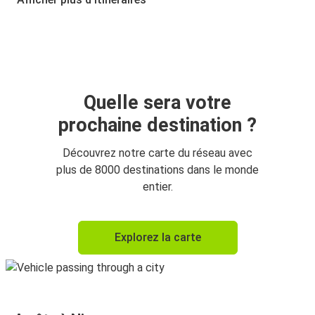
Gênes
Nice
Nice
Turin
Quelle sera votre
prochaine destination ?
Nice
Gênes
Découvrez notre carte du réseau avec
plus de 8000 destinations dans le monde
Lyon
entier.
Nice
Nice
Explorez la carte
Paris
Milan
Nice