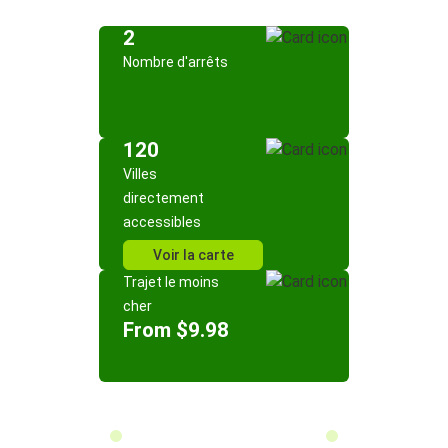
2
Nombre d'arrêts
120
Villes
directement
accessibles
Voir la carte
Trajet le moins
cher
From $9.98