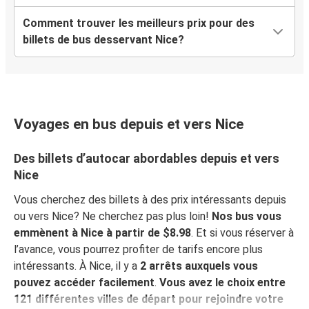
Chamonix-Mont-Blanc
Comment trouver les meilleurs prix pour des
Nice
billets de bus desservant Nice?
Nice
Chamonix-Mont-Blanc
Sestri Levante
Voyages en bus depuis et vers Nice
Nice
Des billets d’autocar abordables depuis et vers
Nice
Nice
Sestri Levante
Vous cherchez des billets à des prix intéressants depuis
Nice
ou vers Nice? Ne cherchez pas plus loin!
Nos bus vous
Carcassonne
emmènent à Nice à partir de $8.98
. Et si vous réserver à
l’avance, vous pourrez profiter de tarifs encore plus
Carcassonne
intéressants. À Nice, il y a
2 arrêts auxquels vous
Nice
pouvez accéder facilement
.
Vous avez le choix entre
121 différentes villes de départ pour rejoindre votre