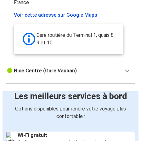
France
Nice
Voir cette adresse sur Google Maps
Barcelone
Barcelone
Gare routière du Terminal 1, quais 8,
Nice
9 et 10
Nice
Montpellier
Nice Centre (Gare Vauban)
Florence
Nice
Les meilleurs services à bord
Montpellier
Options disponibles pour rendre votre voyage plus
Nice
confortable :
Toulouse
Nice
Wi-Fi gratuit