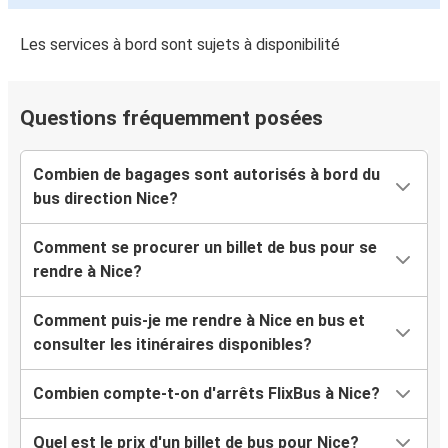
Nice
Nîmes
Les services à bord sont sujets à disponibilité
Savona
Questions fréquemment posées
Nice
Nîmes
Combien de bagages sont autorisés à bord du
Nice
bus direction Nice?
Nice
Comment se procurer un billet de bus pour se
Savona
rendre à Nice?
Annecy
Comment puis-je me rendre à Nice en bus et
Nice
consulter les itinéraires disponibles?
Nice
Combien compte-t-on d'arrêts FlixBus à Nice?
Annecy
Quel est le prix d'un billet de bus pour Nice?