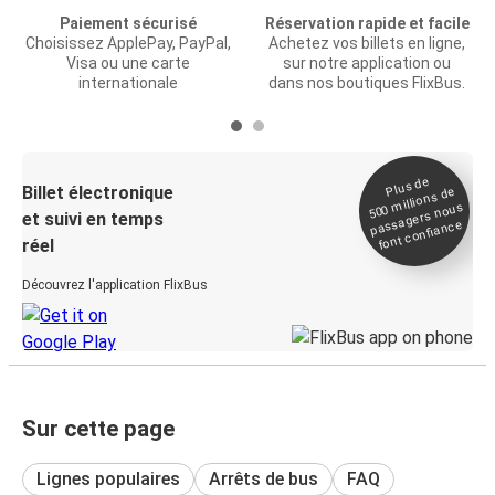
Paiement sécurisé
Réservation rapide et facile
Choisissez ApplePay, PayPal,
Achetez vos billets en ligne,
Visa ou une carte
sur notre application ou
internationale
dans nos boutiques FlixBus.
Plus de
Billet électronique
millions de
500
passagers nous
et suivi en temps
font confiance
réel
Découvrez l'application FlixBus
Sur cette page
Lignes populaires
Arrêts de bus
FAQ