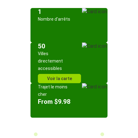
1
Nombre d'arrêts
50
Villes
directement
accessibles
Voir la carte
Trajet le moins
cher
From $9.98