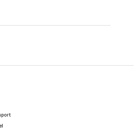
sport
el