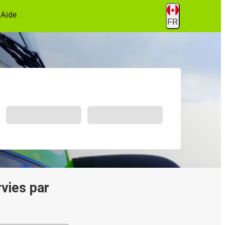
Aide
FR
vies par