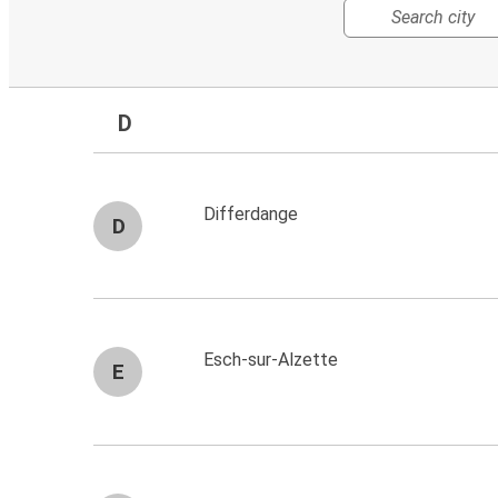
D
Differdange
D
Esch-sur-Alzette
E