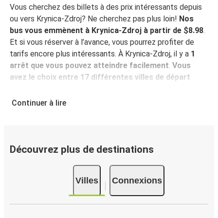
Vous cherchez des billets à des prix intéressants depuis
ou vers Krynica-Zdroj? Ne cherchez pas plus loin!
Nos
bus vous emmènent à Krynica-Zdroj à partir de $8.98
.
Et si vous réserver à l’avance, vous pourrez profiter de
tarifs encore plus intéressants. À Krynica-Zdroj, il y a
1
arrêt que vous pouvez atteindre facilement
.
Vous
avez le choix entre 17 différentes villes de départ
pour rejoindre votre destination.
Consultez la
carte du
réseau FlixBus
pour voir les arrêts et les connexions
Continuer à lire
disponibles depuis votre ville!
Pourquoi choisir FlixBus pour voyager vers et
depuis Krynica-Zdroj?
Découvrez plus de destinations
FlixBus représente le choix idéal en termes de prix
abordables et de confort pour vos déplacements vers ou
Villes
Connexions
depuis Krynica-Zdroj. Profitez d'un voyage confortable
vers Krynica-Zdroj grâce aux équipements à bord, tels que
le Wi-Fi gratuit ou encore les nombreuses prises
électriques à disposition. Et puis, pour un confort optimal,