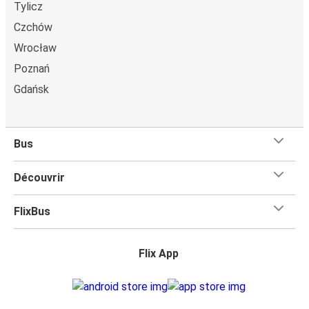
Tylicz
Czchów
Wrocław
Poznań
Gdańsk
Bus
Découvrir
FlixBus
Flix App