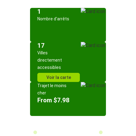
1
Nombre d'arrêts
17
Villes
directement
accessibles
Voir la carte
Trajet le moins
cher
From $7.98