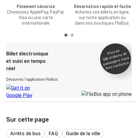
Paiement sécurisé
Réservation rapide et facile
Choisissez ApplePay, PayPal,
Achetez vos billets en ligne,
Visa ou une carte
sur notre application ou
internationale
dans nos boutiques FlixBus.
Plus de
Billet électronique
millions de
500
passagers nous
et suivi en temps
font confiance
réel
Découvrez l'application FlixBus
Sur cette page
Arrêts de bus
FAQ
Guide de la ville