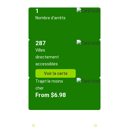
1
Nombre d'arrêts
287
Villes
directement
accessibles
Voir la carte
Trajet le moins
cher
From $6.98