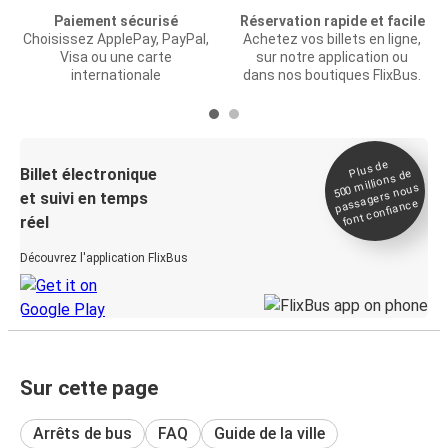
Paiement sécurisé
Réservation rapide et facile
Choisissez ApplePay, PayPal,
Achetez vos billets en ligne,
Visa ou une carte
sur notre application ou
internationale
dans nos boutiques FlixBus.
Plus de
Billet électronique
millions de
500
passagers nous
et suivi en temps
font confiance
réel
Découvrez l'application FlixBus
Sur cette page
Arrêts de bus
FAQ
Guide de la ville