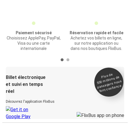
Paiement sécurisé
Réservation rapide et facile
Choisissez ApplePay, PayPal,
Achetez vos billets en ligne,
Visa ou une carte
sur notre application ou
internationale
dans nos boutiques FlixBus.
Plus de
Billet électronique
millions de
500
passagers nous
et suivi en temps
font confiance
réel
Découvrez l'application FlixBus