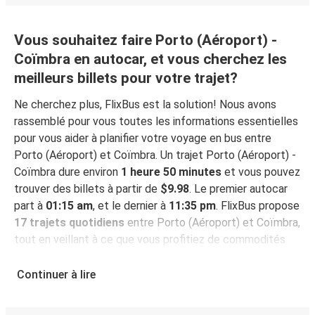
Vous souhaitez faire Porto (Aéroport) -
Coïmbra en autocar, et vous cherchez les
meilleurs billets pour votre trajet?
Ne cherchez plus, FlixBus est la solution! Nous avons
rassemblé pour vous toutes les informations essentielles
pour vous aider à planifier votre voyage en bus entre
Porto (Aéroport) et Coïmbra. Un trajet Porto (Aéroport) -
Coïmbra dure environ
1 heure 50 minutes
et vous pouvez
trouver des billets à partir de
$9.98
. Le premier autocar
part à
01:15 am
, et le dernier à
11:35 pm
. FlixBus propose
17 trajets quotidiens
entre Porto (Aéroport) et Coïmbra,
tout en veillant à ce que vous profitiez de commodités
telles que le Wi-Fi gratuit, des prises électriques à
disposition et la garantie d'une place assise durant votre
Continuer à lire
voyage.