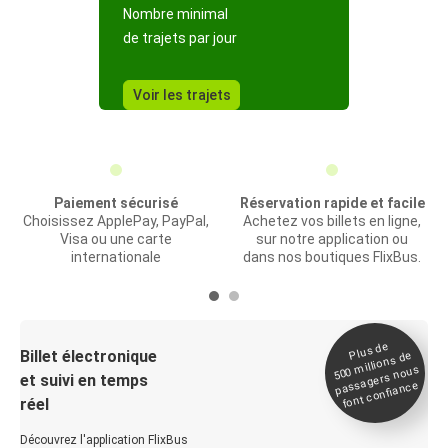
Nombre minimal
de trajets par jour
Voir les trajets
Paiement sécurisé
Réservation rapide et facile
Choisissez ApplePay, PayPal,
Achetez vos billets en ligne,
Visa ou une carte
sur notre application ou
internationale
dans nos boutiques FlixBus.
Plus de
Billet électronique
millions de
500
passagers nous
et suivi en temps
font confiance
réel
Découvrez l'application FlixBus