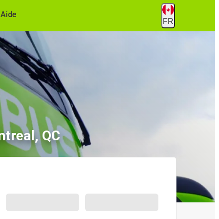
Aide
FR
ntreal, QC