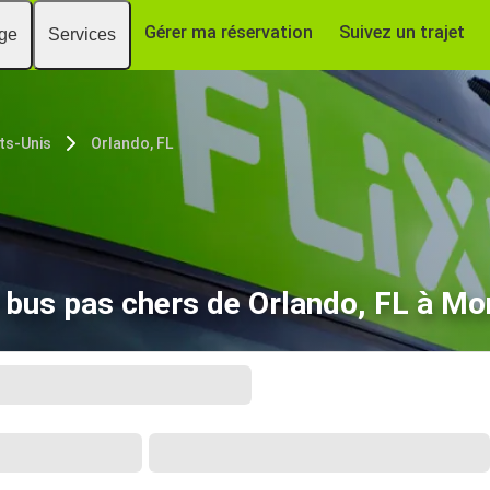
Gérer ma réservation
Suivez un trajet
age
Services
ts-Unis
Orlando, FL
e bus pas chers de Orlando, FL à Mo