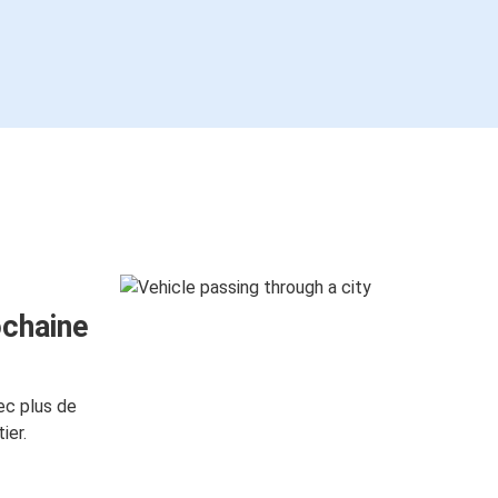
ochaine
ec plus de
ier.