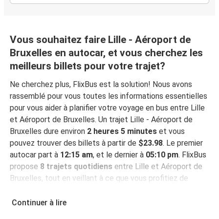
Vous souhaitez faire Lille - Aéroport de
Bruxelles en autocar, et vous cherchez les
meilleurs billets pour votre trajet?
Ne cherchez plus, FlixBus est la solution! Nous avons
rassemblé pour vous toutes les informations essentielles
pour vous aider à planifier votre voyage en bus entre Lille
et Aéroport de Bruxelles. Un trajet Lille - Aéroport de
Bruxelles dure environ
2 heures 5 minutes
et vous
pouvez trouver des billets à partir de
$23.98
. Le premier
autocar part à
12:15 am
, et le dernier à
05:10 pm
. FlixBus
propose
8 trajets quotidiens
entre Lille et Aéroport de
Bruxelles, tout en veillant à ce que vous profitiez de
commodités telles que le Wi-Fi gratuit, des prises
électriques à disposition et la garantie d'une place assise
Continuer à lire
durant votre voyage.