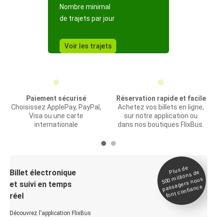
Nombre minimal
de trajets par jour
Voir les trajets
Paiement sécurisé
Réservation rapide et facile
Choisissez ApplePay, PayPal,
Achetez vos billets en ligne,
Visa ou une carte
sur notre application ou
internationale
dans nos boutiques FlixBus.
Plus de
Billet électronique
millions de
500
passagers nous
et suivi en temps
font confiance
réel
Découvrez l'application FlixBus