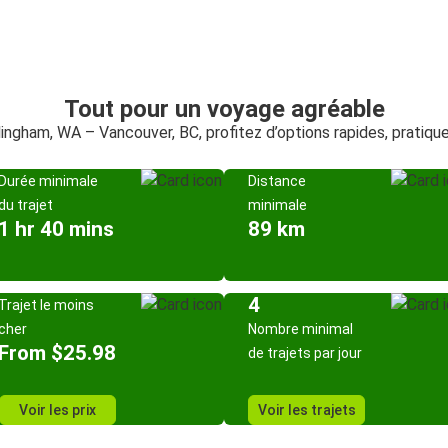
Tout pour un voyage agréable
llingham, WA – Vancouver, BC, profitez d’options rapides, pratiqu
Durée minimale
Distance
du trajet
minimale
1 hr 40 mins
89 km
4
Trajet le moins
cher
Nombre minimal
From $25.98
de trajets par jour
Voir les prix
Voir les trajets