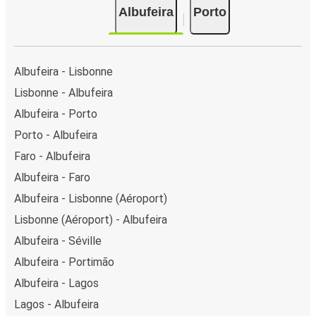
Albufeira
Porto
pour un trajet entre Albufeira et Porto, vous pouvez
choisir parmi différents modes de paiement en ligne
sécurisés, notamment par carte de crédit, PayPal, Google
Pay et Apple Pay. Si vous décidez d'acheter votre billet
Albufeira - Lisbonne
dans un de nos nombreux points de vente, ou directement
Lisbonne - Albufeira
à bord du bus, vous pouvez également opter pour un
Albufeira - Porto
paiement en espèces.
Porto - Albufeira
Faro - Albufeira
Albufeira - Faro
Albufeira - Lisbonne (Aéroport)
Lisbonne (Aéroport) - Albufeira
Albufeira - Séville
Albufeira - Portimão
Albufeira - Lagos
Lagos - Albufeira