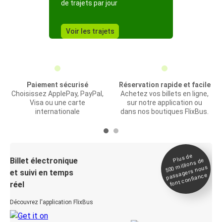
de trajets par jour
Voir les trajets
Paiement sécurisé
Réservation rapide et facile
Choisissez ApplePay, PayPal,
Achetez vos billets en ligne,
Visa ou une carte
sur notre application ou
internationale
dans nos boutiques FlixBus.
Plus de
Billet électronique
millions de
500
passagers nous
et suivi en temps
font confiance
réel
Découvrez l'application FlixBus