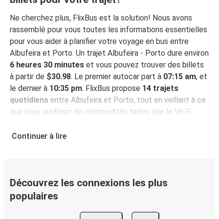
Ne cherchez plus, FlixBus est la solution! Nous avons
rassemblé pour vous toutes les informations essentielles
pour vous aider à planifier votre voyage en bus entre
Albufeira et Porto. Un trajet Albufeira - Porto dure environ
6 heures 30 minutes
et vous pouvez trouver des billets
à partir de
$30.98
. Le premier autocar part à
07:15 am
, et
le dernier à
10:35 pm
. FlixBus propose
14 trajets
quotidiens
entre Albufeira et Porto, tout en veillant à ce
que vous profitiez de commodités telles que le Wi-Fi
gratuit, des prises électriques à disposition et la garantie
d'une place assise durant votre voyage.
Continuer à lire
Comment réserver un billet pour un trajet
Albufeira - Porto en autocar
Découvrez les connexions les plus
Pour réserver un billet de bus avec FlixBus, rien de plus
simple : sur ce site Web ou via l'application intuitive de
populaires
FlixBus, vous pouvez effectuer votre réservation en un
rien de temps. Lorsque vous achetez votre billet en ligne