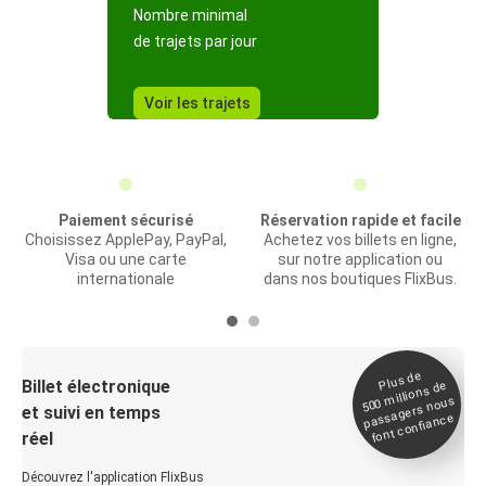
Nombre minimal
de trajets par jour
Voir les trajets
Paiement sécurisé
Réservation rapide et facile
Choisissez ApplePay, PayPal,
Achetez vos billets en ligne,
Visa ou une carte
sur notre application ou
internationale
dans nos boutiques FlixBus.
Plus de
Billet électronique
millions de
500
passagers nous
et suivi en temps
font confiance
réel
Découvrez l'application FlixBus