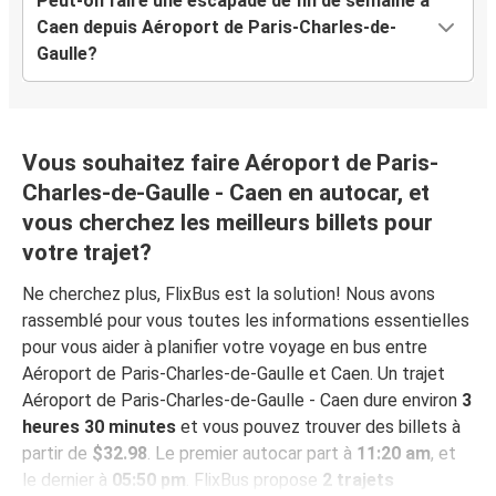
Peut-on faire une escapade de fin de semaine à
Caen depuis Aéroport de Paris-Charles-de-
Gaulle?
Vous souhaitez faire Aéroport de Paris-
Charles-de-Gaulle - Caen en autocar, et
vous cherchez les meilleurs billets pour
votre trajet?
Ne cherchez plus, FlixBus est la solution! Nous avons
rassemblé pour vous toutes les informations essentielles
pour vous aider à planifier votre voyage en bus entre
Aéroport de Paris-Charles-de-Gaulle et Caen. Un trajet
Aéroport de Paris-Charles-de-Gaulle - Caen dure environ
3
heures 30 minutes
et vous pouvez trouver des billets à
partir de
$32.98
. Le premier autocar part à
11:20 am
, et
le dernier à
05:50 pm
. FlixBus propose
2 trajets