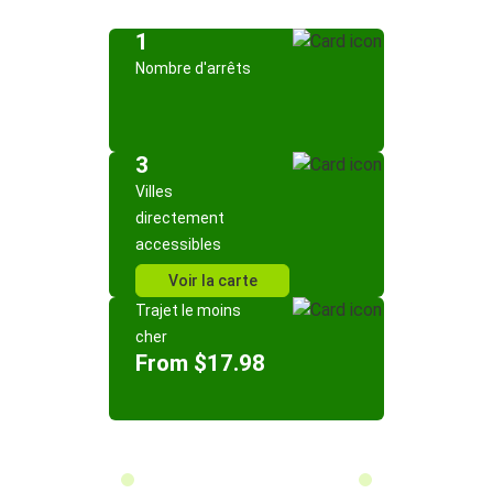
1
Nombre d'arrêts
3
Villes
directement
accessibles
Voir la carte
Trajet le moins
cher
From $17.98