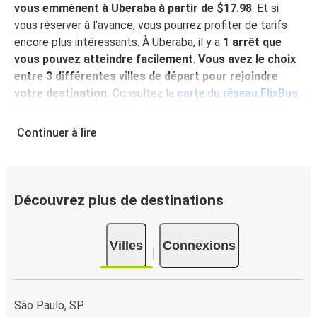
vous emmènent à Uberaba à partir de $17.98
. Et si
vous réserver à l’avance, vous pourrez profiter de tarifs
encore plus intéressants. À Uberaba, il y a
1 arrêt que
vous pouvez atteindre facilement
.
Vous avez le choix
entre 3 différentes villes de départ pour rejoindre
votre destination.
Consultez la
carte du réseau FlixBus
pour voir les arrêts et les connexions disponibles depuis
votre ville!
Continuer à lire
Pourquoi choisir FlixBus pour voyager vers et
depuis Uberaba?
FlixBus représente le choix idéal en termes de prix
Découvrez plus de destinations
abordables et de confort pour vos déplacements vers ou
depuis Uberaba. Profitez d'un voyage confortable vers
Villes
Connexions
Uberaba grâce aux équipements à bord, tels que le Wi-Fi
gratuit ou encore les nombreuses prises électriques à
disposition. Et puis, pour un confort optimal, vous pouvez
même choisir votre siège préféré lors de la réservation.
São Paulo, SP
Quant aux bagages, voyagez l'esprit tranquille, votre billet