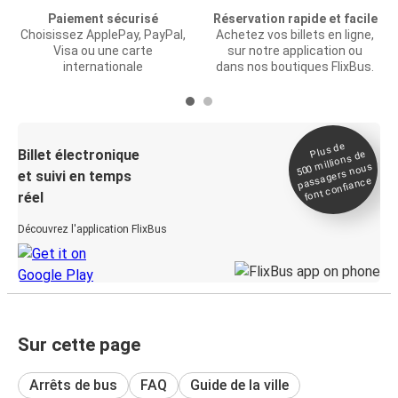
Paiement sécurisé
Réservation rapide et facile
Choisissez ApplePay, PayPal,
Achetez vos billets en ligne,
Visa ou une carte
sur notre application ou
internationale
dans nos boutiques FlixBus.
Plus de
Billet électronique
millions de
500
passagers nous
et suivi en temps
font confiance
réel
Découvrez l'application FlixBus
Sur cette page
Arrêts de bus
FAQ
Guide de la ville