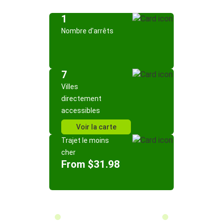
1
Nombre d'arrêts
7
Villes
directement
accessibles
Voir la carte
Trajet le moins
cher
From $31.98