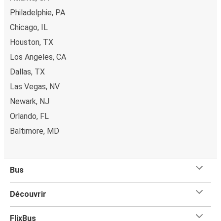
Pay. Le paiement en espèces est aussi possible dans les
Philadelphie, PA
points de vente de FlixBus ou lorsque vous achetez votre
Chicago, IL
billet à bord du bus.
Houston, TX
Los Angeles, CA
Dallas, TX
Las Vegas, NV
Newark, NJ
Orlando, FL
Baltimore, MD
Bus
Découvrir
FlixBus