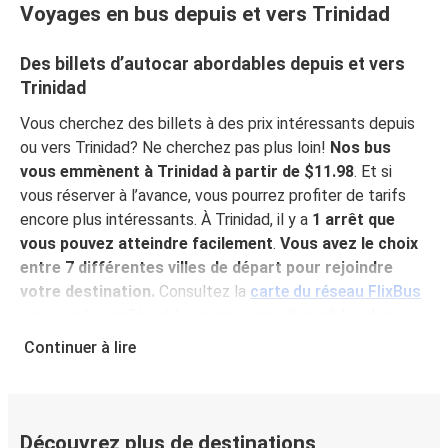
Voyages en bus depuis et vers Trinidad
Des billets d’autocar abordables depuis et vers
Trinidad
Vous cherchez des billets à des prix intéressants depuis
ou vers Trinidad? Ne cherchez pas plus loin!
Nos bus
vous emmènent à Trinidad à partir de $11.98
. Et si
vous réserver à l’avance, vous pourrez profiter de tarifs
encore plus intéressants. À Trinidad, il y a
1 arrêt que
vous pouvez atteindre facilement
.
Vous avez le choix
entre 7 différentes villes de départ pour rejoindre
votre destination.
Consultez la
carte du réseau FlixBus
pour voir les arrêts et les connexions disponibles depuis
votre ville!
Continuer à lire
Pourquoi choisir FlixBus pour voyager vers et
depuis Trinidad?
FlixBus représente le choix idéal en termes de prix
Découvrez plus de destinations