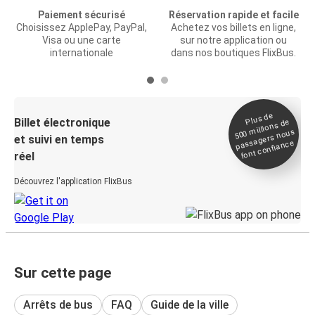
Paiement sécurisé
Réservation rapide et facile
Choisissez ApplePay, PayPal,
Achetez vos billets en ligne,
Visa ou une carte
sur notre application ou
internationale
dans nos boutiques FlixBus.
Plus de
Billet électronique
millions de
500
passagers nous
et suivi en temps
font confiance
réel
Découvrez l'application FlixBus
Sur cette page
Arrêts de bus
FAQ
Guide de la ville