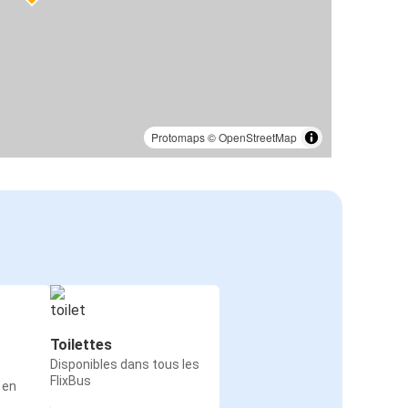
Protomaps
©
OpenStreetMap
Toilettes
Disponibles dans tous les
FlixBus
 en