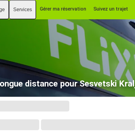
Gérer ma réservation
Suivez un trajet
age
Services
longue distance pour Sesvetski Kral