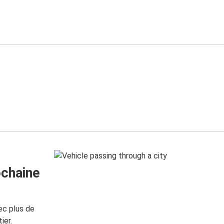
ochaine
ec plus de
ier.