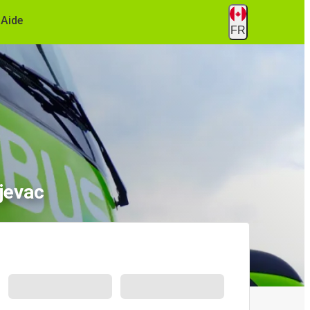
Aide
FR
jevac