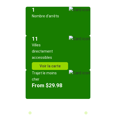
1
Nombre d'arrêts
11
Villes
directement
accessibles
Voir la carte
Trajet le moins
cher
From $29.98