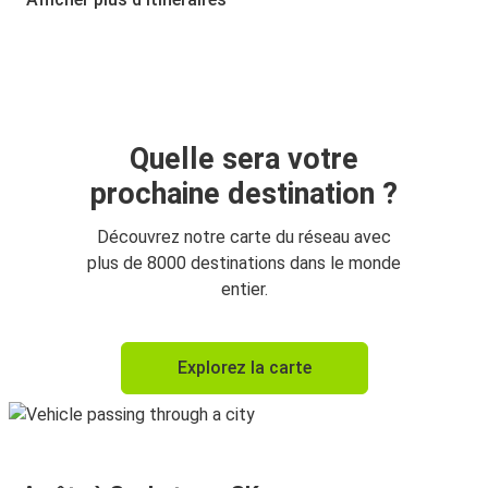
Saskatoon, SK
North Battleford, SK
North Battleford, SK
Saskatoon, SK
Quelle sera votre
prochaine destination ?
Découvrez notre carte du réseau avec
plus de 8000 destinations dans le monde
entier.
Explorez la carte