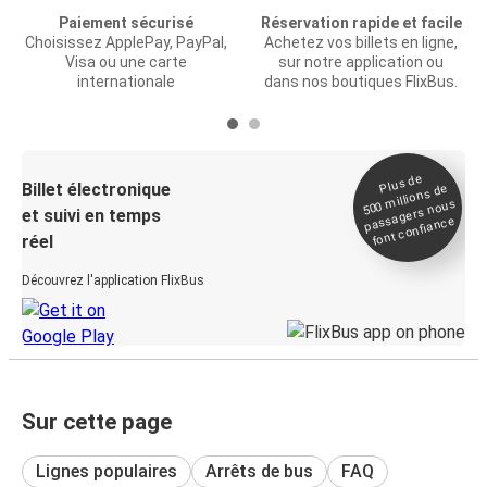
Paiement sécurisé
Réservation rapide et facile
Choisissez ApplePay, PayPal,
Achetez vos billets en ligne,
Visa ou une carte
sur notre application ou
internationale
dans nos boutiques FlixBus.
Plus de
Billet électronique
millions de
500
passagers nous
et suivi en temps
font confiance
réel
Découvrez l'application FlixBus
Sur cette page
Lignes populaires
Arrêts de bus
FAQ