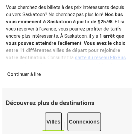
Vous cherchez des billets à des prix intéressants depuis
ou vers Saskatoon? Ne cherchez pas plus loin!
Nos bus
vous emmènent à Saskatoon à partir de $25.98
. Et si
vous réserver à l’avance, vous pourrez profiter de tarifs
encore plus intéressants. À Saskatoon, il y a
1 arrêt que
vous pouvez atteindre facilement
.
Vous avez le choix
entre 11 différentes villes de départ pour rejoindre
votre destination.
Consultez la
carte du réseau FlixBus
pour voir les arrêts et les connexions disponibles depuis
votre ville!
Continuer à lire
Pourquoi choisir FlixBus pour voyager vers et
depuis Saskatoon?
FlixBus représente le choix idéal en termes de prix
Découvrez plus de destinations
abordables et de confort pour vos déplacements vers ou
depuis Saskatoon. Profitez d'un voyage confortable vers
Villes
Connexions
Saskatoon grâce aux équipements à bord, tels que le Wi-
Fi gratuit ou encore les nombreuses prises électriques à