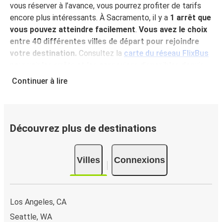
vous réserver à l’avance, vous pourrez profiter de tarifs
encore plus intéressants. À Sacramento, il y a
1 arrêt que
vous pouvez atteindre facilement
.
Vous avez le choix
entre 40 différentes villes de départ pour rejoindre
votre destination.
Consultez la
carte du réseau FlixBus
pour voir les arrêts et les connexions disponibles depuis
votre ville!
Continuer à lire
Pourquoi choisir FlixBus pour voyager vers et
depuis Sacramento?
FlixBus représente le choix idéal en termes de prix
Découvrez plus de destinations
abordables et de confort pour vos déplacements vers ou
depuis Sacramento. Profitez d'un voyage confortable
Villes
Connexions
vers Sacramento grâce aux équipements à bord, tels que
le Wi-Fi gratuit ou encore les nombreuses prises
électriques à disposition. Et puis, pour un confort optimal,
vous pouvez même choisir votre siège préféré lors de la
Los Angeles, CA
réservation. Quant aux bagages, voyagez l'esprit
Seattle, WA
tranquille, votre billet comprend à la fois un bagage à main