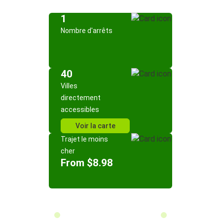
1
Nombre d'arrêts
40
Villes
directement
accessibles
Voir la carte
Trajet le moins
cher
From $8.98