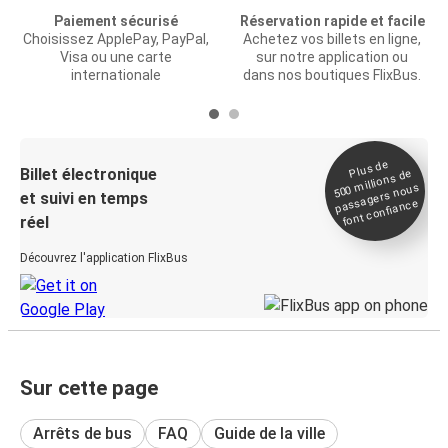
Paiement sécurisé
Réservation rapide et facile
Choisissez ApplePay, PayPal,
Achetez vos billets en ligne,
Visa ou une carte
sur notre application ou
internationale
dans nos boutiques FlixBus.
Plus de
Billet électronique
millions de
500
passagers nous
et suivi en temps
font confiance
réel
Découvrez l'application FlixBus
Sur cette page
Arrêts de bus
FAQ
Guide de la ville