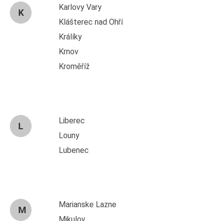
Karlovy Vary
K
Klášterec nad Ohří
Králíky
Krnov
Kroměříž
Liberec
L
Louny
Lubenec
Marianske Lazne
M
Mikulov