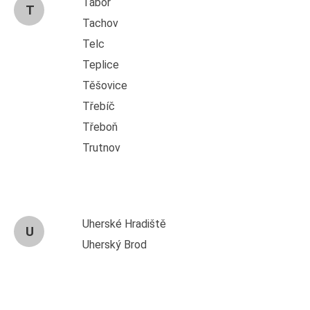
Tábor
T
Tachov
Telc
Teplice
Těšovice
Třebíč
Třeboň
Trutnov
Uherské Hradiště
U
Uherský Brod