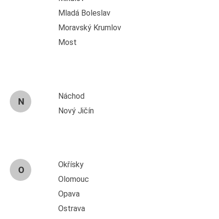
Mladá Boleslav
Moravský Krumlov
Most
Náchod
N
Nový Jičín
Okřísky
O
Olomouc
Opava
Ostrava