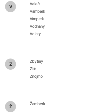
Valeč
V
Vamberk
Vimperk
Vodňany
Volary
Zbytiny
Z
Zlín
Znojmo
Žamberk
Ž