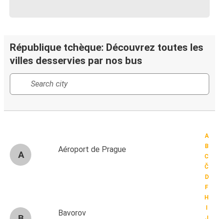
République tchèque: Découvrez toutes les
villes desservies par nos bus
A
B
Aéroport de Prague
A
C
Č
D
F
H
I
Bavorov
B
J