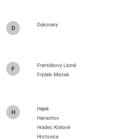
Dukovany
D
Františkovy Lázně
F
Frýdek-Místek
Hájek
H
Harrachov
Hradec Králové
Hrotovice