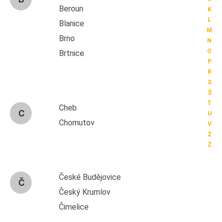
Beroun
K
L
Blanice
M
Brno
N
O
Brtnice
P
R
S
Š
T
Cheb
C
U
Chomutov
V
Z
Ž
České Budějovice
Č
Český Krumlov
Čimelice