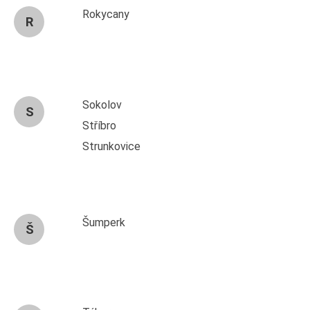
Rokycany
R
Sokolov
S
Stříbro
Strunkovice
Šumperk
Š