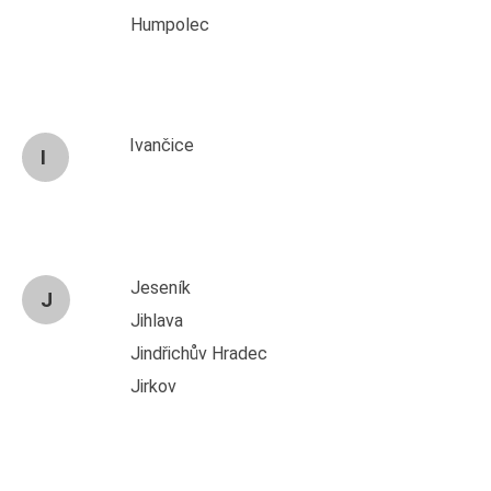
Humpolec
Ivančice
I
Jeseník
J
Jihlava
Jindřichův Hradec
Jirkov