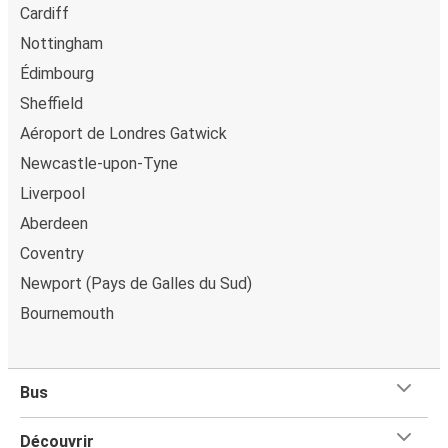
Cardiff
sécurisés s’offrent à vous. Vous pouvez régler votre billet
Nottingham
par carte bancaire, PayPal, Google Pay ou encore Apple
Pay. Le paiement en espèces est aussi possible dans les
Édimbourg
points de vente de FlixBus ou lorsque vous achetez votre
Sheffield
billet à bord du bus.
Aéroport de Londres Gatwick
Newcastle-upon-Tyne
Liverpool
Aberdeen
Coventry
Newport (Pays de Galles du Sud)
Bournemouth
Bus
Découvrir