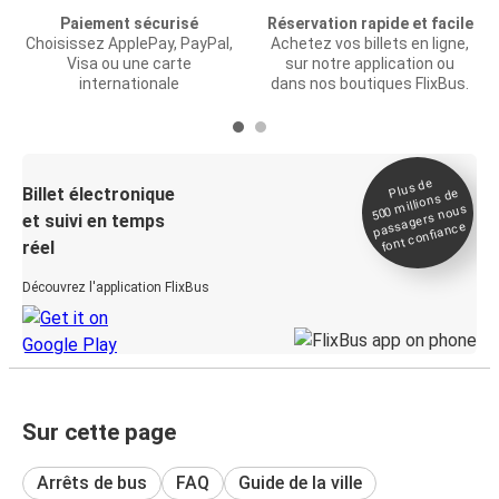
Paiement sécurisé
Réservation rapide et facile
Choisissez ApplePay, PayPal,
Achetez vos billets en ligne,
Visa ou une carte
sur notre application ou
internationale
dans nos boutiques FlixBus.
Plus de
Billet électronique
millions de
500
passagers nous
et suivi en temps
font confiance
réel
Découvrez l'application FlixBus
Sur cette page
Arrêts de bus
FAQ
Guide de la ville