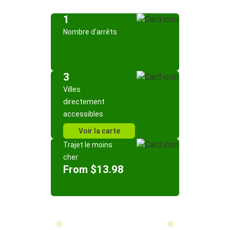
1
Nombre d'arrêts
3
Villes
directement
accessibles
Voir la carte
Trajet le moins
cher
From $13.98