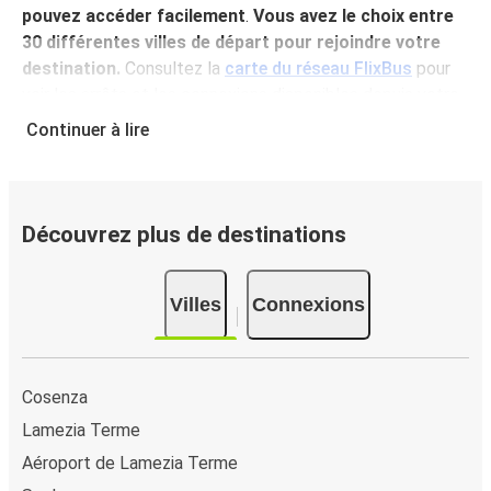
pouvez accéder facilement
.
Vous avez le choix entre
30 différentes villes de départ pour rejoindre votre
destination.
Consultez la
carte du réseau FlixBus
pour
voir les arrêts et les connexions disponibles depuis votre
ville!
Continuer à lire
Pourquoi choisir FlixBus pour voyager vers et
depuis Paola?
FlixBus représente le choix idéal en termes de prix
Découvrez plus de destinations
abordables et de confort pour vos déplacements vers ou
depuis Paola. Profitez d'un voyage confortable vers Paola
Villes
Connexions
grâce aux équipements à bord, tels que le Wi-Fi gratuit ou
encore les nombreuses prises électriques à disposition.
Et puis, pour un confort optimal, vous pouvez même
choisir votre siège préféré lors de la réservation. Quant
Cosenza
aux bagages, voyagez l'esprit tranquille, votre billet
Lamezia Terme
comprend à la fois un bagage à main et un bagage en
Aéroport de Lamezia Terme
soute.