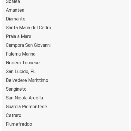
Scalea
Comment réserver un billet d’autocar pour un
Amantea
trajet vers ou depuis Paola?
Diamante
Réserver votre billet FlixBus est un jeu d'enfant. Vous
Santa Maria del Cedro
pouvez effectuer votre réservation en quelques minutes,
sur ce site Web ou via l'application gratuite de FlixBus.
Praia a Mare
Lorsque vous réservez votre billet en ligne pour un trajet
Campora San Giovanni
depuis ou vers Paola, différents modes de paiement
Falerna Marina
sécurisés s’offrent à vous. Vous pouvez régler votre billet
Nocera Terinese
par carte bancaire, PayPal, Google Pay ou encore Apple
Pay. Le paiement en espèces est aussi possible dans les
San Lucido, FL
points de vente de FlixBus ou lorsque vous achetez votre
Belvedere Marittimo
billet à bord du bus.
Sangineto
San Nicola Arcella
Guardia Piemontese
Cetraro
Fiumefreddo