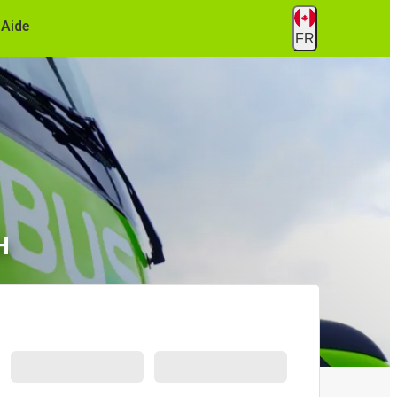
Aide
FR
H