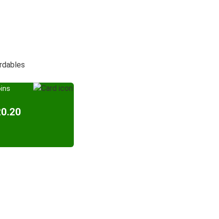
ordables
oins
20.20