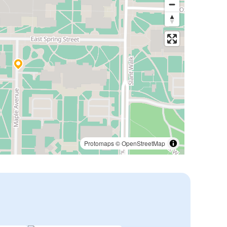
Protomaps
©
OpenStreetMap