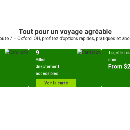
Tout pour un voyage agréable
route / – Oxford, OH, profitez d’options rapides, pratiques et ab
9
Trajet le m
Villes
cher
From $
directement
accessibles
Voir la carte