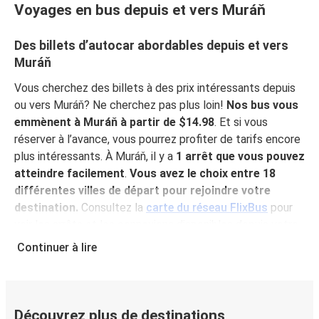
Voyages en bus depuis et vers Muráň
Des billets d’autocar abordables depuis et vers
Muráň
Vous cherchez des billets à des prix intéressants depuis
ou vers Muráň? Ne cherchez pas plus loin!
Nos bus vous
emmènent à Muráň à partir de $14.98
. Et si vous
réserver à l’avance, vous pourrez profiter de tarifs encore
plus intéressants. À Muráň, il y a
1 arrêt que vous pouvez
atteindre facilement
.
Vous avez le choix entre 18
différentes villes de départ pour rejoindre votre
destination.
Consultez la
carte du réseau FlixBus
pour
voir les arrêts et les connexions disponibles depuis votre
ville!
Continuer à lire
Pourquoi choisir FlixBus pour voyager vers et
depuis Muráň?
FlixBus représente le choix idéal en termes de prix
Découvrez plus de destinations