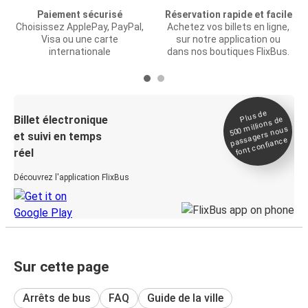
Paiement sécurisé
Réservation rapide et facile
Choisissez ApplePay, PayPal,
Achetez vos billets en ligne,
Visa ou une carte
sur notre application ou
internationale
dans nos boutiques FlixBus.
Plus de
Billet électronique
millions de
500
passagers nous
et suivi en temps
font confiance
réel
Découvrez l'application FlixBus
Sur cette page
Arrêts de bus
FAQ
Guide de la ville