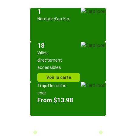
1
Nombre d'arrêts
18
Villes
directement
accessibles
Voir la carte
Trajet le moins
cher
From $13.98