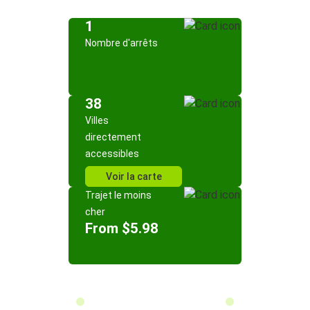
1
Nombre d'arrêts
38
Villes
directement
accessibles
Voir la carte
Trajet le moins
cher
From $5.98