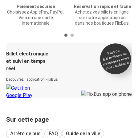
Paiement sécurisé
Réservation rapide et facile
Choisissez ApplePay, PayPal,
Achetez vos billets en ligne,
Visa ou une carte
sur notre application ou
internationale
dans nos boutiques FlixBus.
Plus de
Billet électronique
millions de
500
passagers nous
et suivi en temps
font confiance
réel
Découvrez l'application FlixBus
Sur cette page
Arrêts de bus
FAQ
Guide de la ville