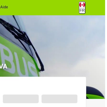
Aide
FR
 VA