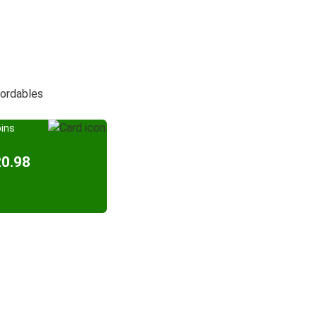
bordables
oins
20.98