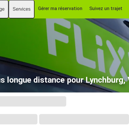
Gérer ma réservation
Suivez un trajet
age
Services
s longue distance pour Lynchburg,