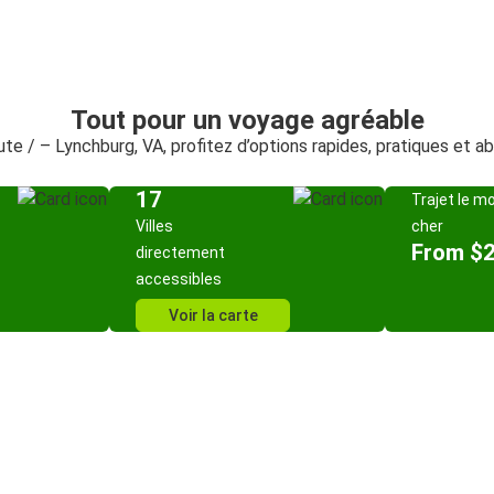
Tout pour un voyage agréable
oute / – Lynchburg, VA, profitez d’options rapides, pratiques et a
17
Trajet le m
Villes
cher
From $
directement
accessibles
Voir la carte