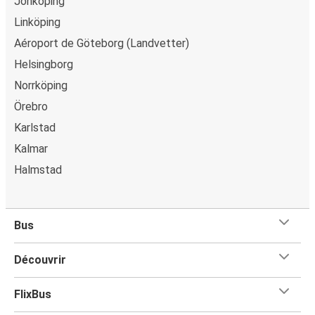
Jönköping
points de vente de FlixBus ou lorsque vous achetez votre
Linköping
billet à bord du bus.
Aéroport de Göteborg (Landvetter)
Helsingborg
Norrköping
Örebro
Karlstad
Kalmar
Halmstad
Bus
Découvrir
FlixBus