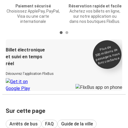
Paiement sécurisé
Réservation rapide et facile
Choisissez ApplePay, PayPal,
Achetez vos billets en ligne,
Visa ou une carte
sur notre application ou
internationale
dans nos boutiques FlixBus.
Plus de
Billet électronique
millions de
500
passagers nous
et suivi en temps
font confiance
réel
Découvrez l'application FlixBus
Sur cette page
Arrêts de bus
FAQ
Guide de la ville