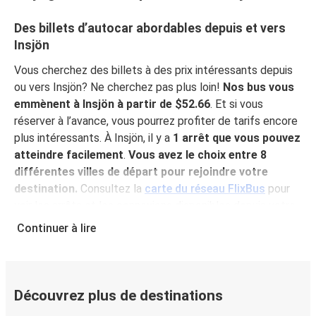
Des billets d’autocar abordables depuis et vers
Insjön
Vous cherchez des billets à des prix intéressants depuis
ou vers Insjön? Ne cherchez pas plus loin!
Nos bus vous
emmènent à Insjön à partir de $52.66
. Et si vous
réserver à l’avance, vous pourrez profiter de tarifs encore
plus intéressants. À Insjön, il y a
1 arrêt que vous pouvez
atteindre facilement
.
Vous avez le choix entre 8
différentes villes de départ pour rejoindre votre
destination.
Consultez la
carte du réseau FlixBus
pour
voir les arrêts et les connexions disponibles depuis votre
ville!
Continuer à lire
Pourquoi choisir FlixBus pour voyager vers et
depuis Insjön?
FlixBus représente le choix idéal en termes de prix
Découvrez plus de destinations
abordables et de confort pour vos déplacements vers ou