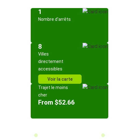
1
Nombre d'arrêts
8
Villes
directement
accessibles
Voir la carte
Trajet le moins
cher
From $52.66