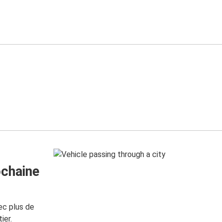
ochaine
ec plus de
ier.