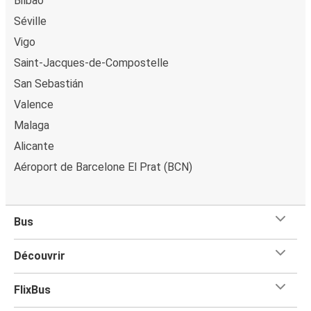
Bilbao
points de vente de FlixBus ou lorsque vous achetez votre
Séville
billet à bord du bus.
Vigo
Saint-Jacques-de-Compostelle
San Sebastián
Valence
Malaga
Alicante
Aéroport de Barcelone El Prat (BCN)
Bus
Découvrir
FlixBus