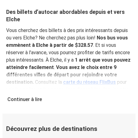
Des billets d’autocar abordables depuis et vers
Elche
Vous cherchez des billets à des prix intéressants depuis
ou vers Elche? Ne cherchez pas plus loin!
Nos bus vous
emmènent à Elche à partir de $328.57
. Et si vous
réserver à l’avance, vous pourrez profiter de tarifs encore
plus intéressants. À Elche, il y a
1 arrêt que vous pouvez
atteindre facilement
.
Vous avez le choix entre 9
différentes villes de départ pour rejoindre votre
destination.
Consultez la
carte du réseau FlixBus
pour
voir les arrêts et les connexions disponibles depuis votre
ville!
Continuer à lire
Pourquoi choisir FlixBus pour voyager vers et
depuis Elche?
FlixBus représente le choix idéal en termes de prix
Découvrez plus de destinations
abordables et de confort pour vos déplacements vers ou