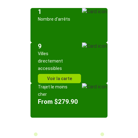
1
Nombre d'arrêts
9
Villes
directement
accessibles
Voir la carte
Trajet le moins
cher
From $279.90