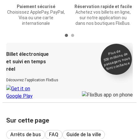
Paiement sécurisé
Réservation rapide et facile
Choisissez ApplePay, PayPal,
Achetez vos billets en ligne,
Visa ou une carte
sur notre application ou
internationale
dans nos boutiques FlixBus.
Plus de
Billet électronique
millions de
500
passagers nous
et suivi en temps
font confiance
réel
Découvrez l'application FlixBus
Sur cette page
Arrêts de bus
FAQ
Guide de la ville