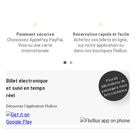
Paiement sécurisé
Réservation rapide et facile
Choisissez ApplePay, PayPal,
Achetez vos billets en ligne,
Visa ou une carte
sur notre application ou
internationale
dans nos boutiques FlixBus.
Plus de
Billet électronique
millions de
500
passagers nous
et suivi en temps
font confiance
réel
Découvrez l'application FlixBus