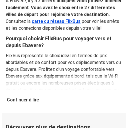
À Ebavere, il y a
2 arrêts auxquels vous pouvez accéder
facilement
.
Vous avez le choix entre 27 différentes
villes de départ pour rejoindre votre destination.
Consultez la
carte du réseau FlixBus
pour voir les arrêts
et les connexions disponibles depuis votre ville!
Pourquoi choisir FlixBus pour voyager vers et
depuis Ebavere?
FlixBus représente le choix idéal en termes de prix
abordables et de confort pour vos déplacements vers ou
depuis Ebavere. Profitez d'un voyage confortable vers
Ebavere grâce aux équipements à bord, tels que le Wi-Fi
gratuit ou encore les nombreuses prises électriques à
disposition. Et puis, pour un confort optimal, vous pouvez
même choisir votre siège préféré lors de la réservation.
Continuer à lire
Quant aux bagages, voyagez l'esprit tranquille, votre billet
comprend à la fois un bagage à main et un bagage en
soute.
Découvrez plus de destinations
Comment réserver un billet d’autocar pour un