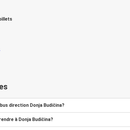
illets
es
bus direction Donja Budičina?
rendre à Donja Budičina?