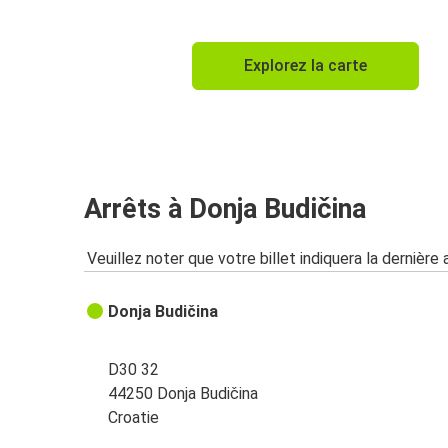
Explorez la carte
Arrêts à Donja Budičina
Veuillez noter que votre billet indiquera la dernière 
Donja Budičina
D30 32
44250 Donja Budičina
Croatie