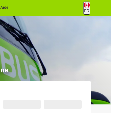
Aide
FR
ina