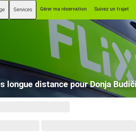
Gérer ma réservation
Suivez un trajet
age
Services
s longue distance pour Donja Budič