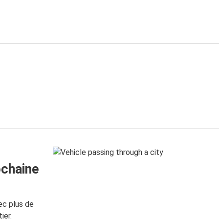
ochaine
ec plus de
ier.