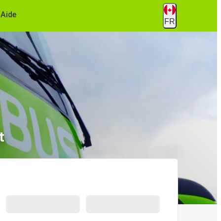
Aide
FR
t