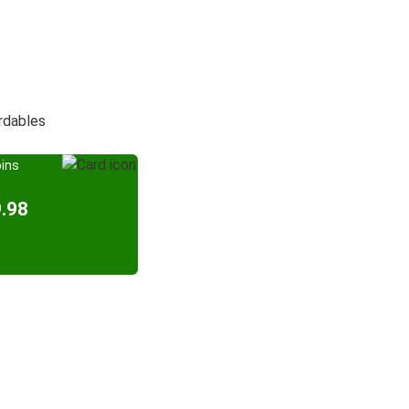
ordables
oins
.98