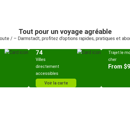
Tout pour un voyage agréable
route / – Darmstadt, profitez d’options rapides, pratiques et ab
74
Trajet le m
Villes
cher
From $9
directement
accessibles
Voir la carte