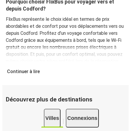
Pourquoi choisir FlixBus pour voyager vers et
depuis Codford?
FlixBus représente le choix idéal en termes de prix
abordables et de confort pour vos déplacements vers ou
depuis Codford. Profitez d'un voyage confortable vers
Codford grâce aux équipements à bord, tels que le Wi-Fi
gratuit ou encore les nombreuses prises électriques à
disposition. Et puis, pour un confort optimal, vous pouvez
même choisir votre siège préféré lors de la réservation.
Quant aux bagages, voyagez l'esprit tranquille, votre billet
Continuer à lire
comprend à la fois un bagage à main et un bagage en
soute.
Comment réserver un billet d’autocar pour un
Découvrez plus de destinations
trajet vers ou depuis Codford?
Réserver votre billet FlixBus est un jeu d'enfant. Vous
pouvez effectuer votre réservation en quelques minutes,
Villes
Connexions
sur ce site Web ou via l'application gratuite de FlixBus.