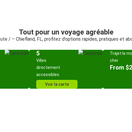
Tout pour un voyage agréable
oute / – Chiefland, FL, profitez d’options rapides, pratiques et a
5
Trajet le m
Villes
cher
From $
directement
accessibles
Voir la carte