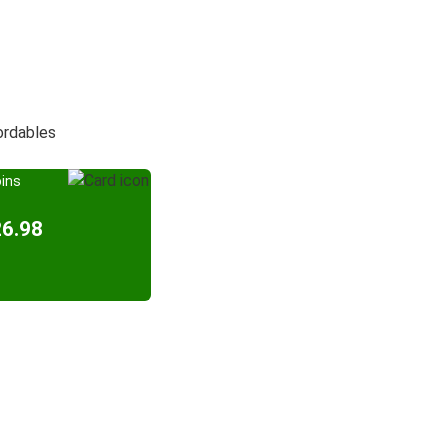
bordables
oins
26.98