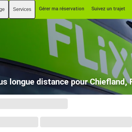
Gérer ma réservation
Suivez un trajet
age
Services
us longue distance pour Chiefland, 