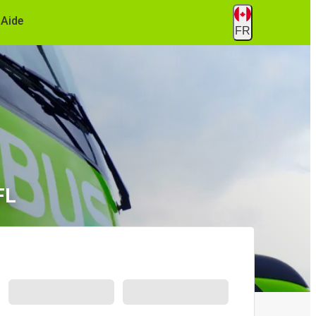
Aide
FR
FL