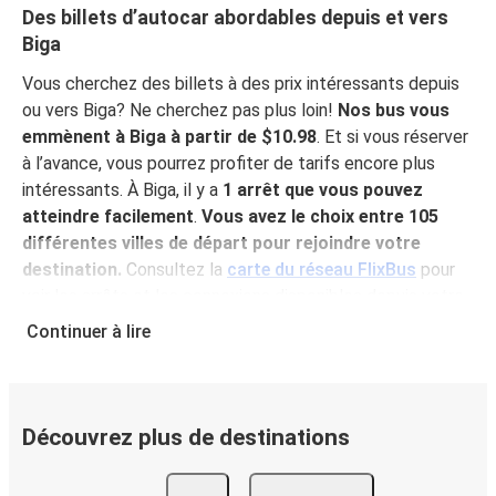
Des billets d’autocar abordables depuis et vers
Biga
Vous cherchez des billets à des prix intéressants depuis
ou vers Biga? Ne cherchez pas plus loin!
Nos bus vous
emmènent à Biga à partir de $10.98
. Et si vous réserver
à l’avance, vous pourrez profiter de tarifs encore plus
intéressants. À Biga, il y a
1 arrêt que vous pouvez
atteindre facilement
.
Vous avez le choix entre 105
différentes villes de départ pour rejoindre votre
destination.
Consultez la
carte du réseau FlixBus
pour
voir les arrêts et les connexions disponibles depuis votre
ville!
Continuer à lire
Pourquoi choisir FlixBus pour voyager vers et
depuis Biga?
FlixBus représente le choix idéal en termes de prix
Découvrez plus de destinations
abordables et de confort pour vos déplacements vers ou
depuis Biga. Profitez d'un voyage confortable vers Biga