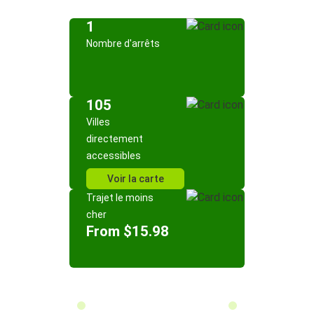
1
Nombre d'arrêts
105
Villes
directement
accessibles
Voir la carte
Trajet le moins
cher
From $15.98