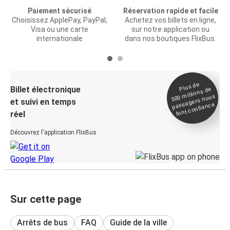
Paiement sécurisé
Réservation rapide et facile
Choisissez ApplePay, PayPal,
Achetez vos billets en ligne,
Visa ou une carte
sur notre application ou
internationale
dans nos boutiques FlixBus.
Plus de
Billet électronique
millions de
500
passagers nous
et suivi en temps
font confiance
réel
Découvrez l'application FlixBus
Sur cette page
Arrêts de bus
FAQ
Guide de la ville