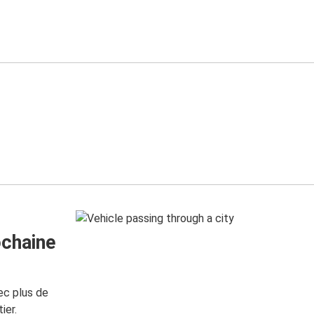
ochaine
ec plus de
ier.