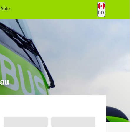
Aide
FR
dau