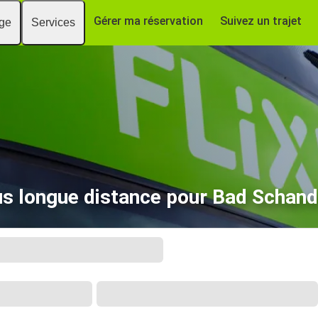
Gérer ma réservation
Suivez un trajet
age
Services
s longue distance pour Bad Schan