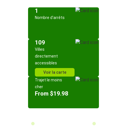
1
Nombre d'arrêts
109
Villes
directement
accessibles
Voir la carte
Trajet le moins
cher
From $19.98