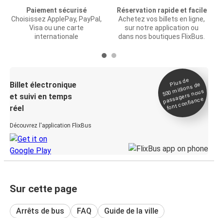
Paiement sécurisé
Réservation rapide et facile
Choisissez ApplePay, PayPal,
Achetez vos billets en ligne,
Visa ou une carte
sur notre application ou
internationale
dans nos boutiques FlixBus.
Plus de
Billet électronique
millions de
500
passagers nous
et suivi en temps
font confiance
réel
Découvrez l'application FlixBus
Sur cette page
Arrêts de bus
FAQ
Guide de la ville